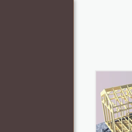
Tiny House la Fabrique
ACCUEIL
NOS TINY HOUSES
GALERIE
À PROPOS DE NOUS
LE CONCEPT
RECRUTEMENT
CONTACT